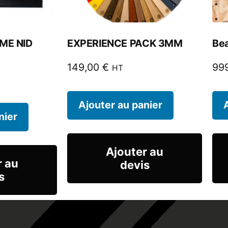
ME NID
EXPERIENCE PACK 3MM
Be
149,00
€
99
HT
Ajouter au panier
nier
Ajouter au
r au
devis
s