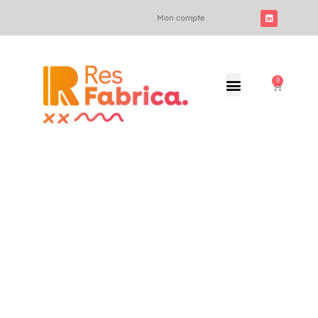
Mon compte
0
Imaginez &
Fabriquez des