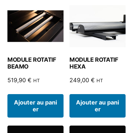
MODULE ROTATIF
MODULE ROTATIF
BEAMO
HEXA
519,90
€
249,00
€
HT
HT
Ajouter au pani
Ajouter au pani
er
er